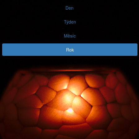
Den
Týden
Měsíc
Rok