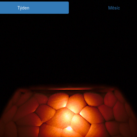
Týden
Měsíc